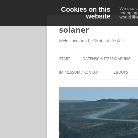
Cookies on this
We use co
changing 
website
Zum
would lik
Inhalt
springen
solaner
Meine persönliche Sicht auf die Welt
START
DATENSCHUTZERKLÄRUNG
IMPRESSUM / KONTAKT
EBOOKS