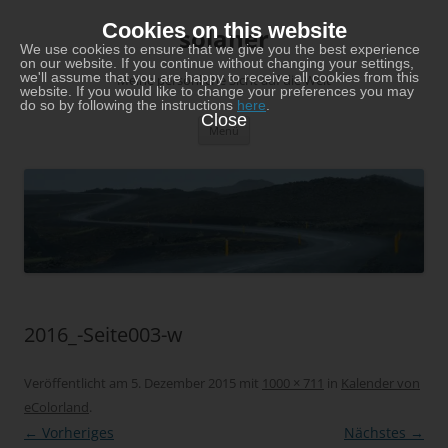
Zum
Inhalt
Cookies on this website
solaner
springen
We use cookies to ensure that we give you the best experience
on our website. If you continue without changing your settings,
we'll assume that you are happy to receive all cookies from this
Meine persönliche Sicht auf die Welt
website. If you would like to change your preferences you may
do so by following the instructions
here
.
Close
Menü
2016_-Seite003-w
Veröffentlicht am
5. Dezember 2015
mit
1000 × 711
in
Kalender von
eColorland
.
← Vorheriges
Nächstes →