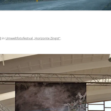
8
in
Umweltfotofestval „Horizonte Zingst“
.