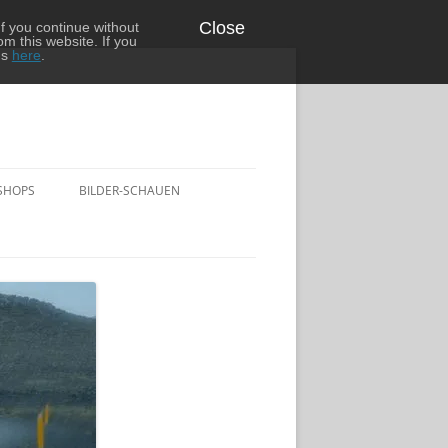
Close
f you continue without
om this website. If you
ns
here
.
SHOPS
BILDER-SCHAUEN