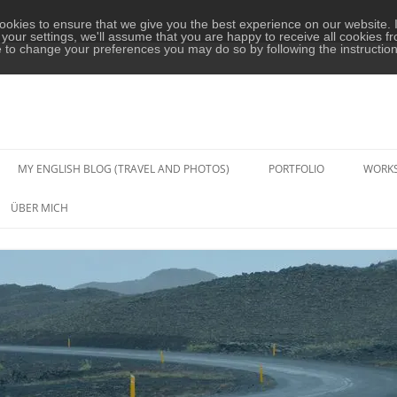
okies to ensure that we give you the best experience on our website. I
your settings, we'll assume that you are happy to receive all cookies fr
e to change your preferences you may do so by following the instructio
MY ENGLISH BLOG (TRAVEL AND PHOTOS)
PORTFOLIO
WORK
PAAR- UND HOCHZEITS-
ÜBER MICH
FOTOGRAFIE
PORTRAIT-FOTOGRAFIE
KONZERTE