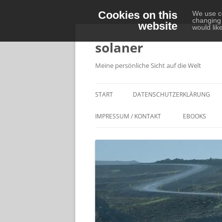
Cookies on this
We use co
changing 
website
Zum
would lik
Inhalt
springen
solaner
Meine persönliche Sicht auf die Welt
START
DATENSCHUTZERKLÄRUNG
IMPRESSUM / KONTAKT
EBOOKS