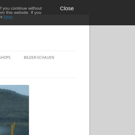
Close
f you continue without
om this website. If you
ns
here
.
SHOPS
BILDER-SCHAUEN