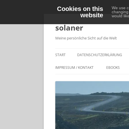
Cookies on this
We use co
changing 
website
Zum
would lik
Inhalt
springen
solaner
Meine persönliche Sicht auf die Welt
START
DATENSCHUTZERKLÄRUNG
IMPRESSUM / KONTAKT
EBOOKS