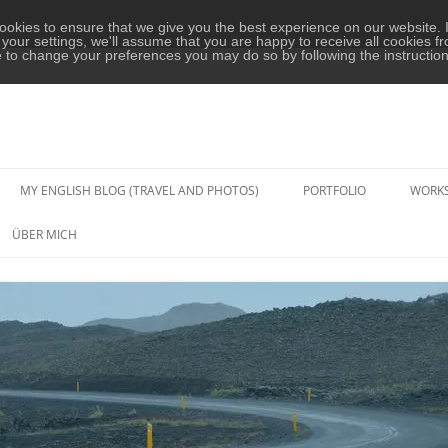
okies to ensure that we give you the best experience on our website. I
your settings, we'll assume that you are happy to receive all cookies fr
e to change your preferences you may do so by following the instructio
MY ENGLISH BLOG (TRAVEL AND PHOTOS)
PORTFOLIO
WORK
PAAR- UND HOCHZEITS-
ÜBER MICH
FOTOGRAFIE
PORTRAIT-FOTOGRAFIE
KONZERTE