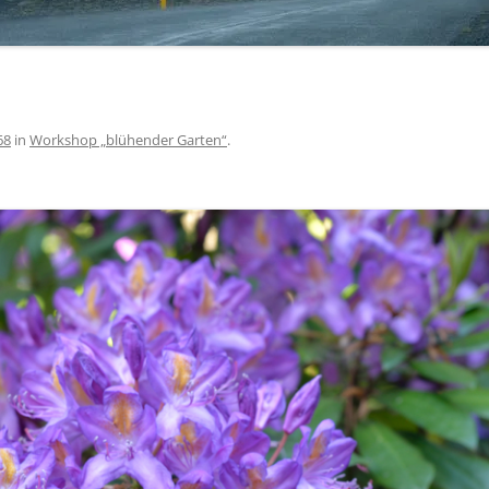
68
in
Workshop „blühender Garten“
.