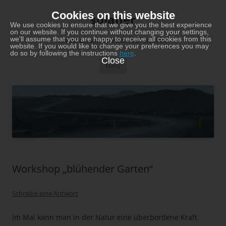
Zum
Inhalt
Cookies on this website
solaner
springen
We use cookies to ensure that we give you the best experience
on our website. If you continue without changing your settings,
we'll assume that you are happy to receive all cookies from this
Meine persönliche Sicht auf die Welt
website. If you would like to change your preferences you may
do so by following the instructions
here
.
Close
Menü
Workshop „blühender Garten“
Schreibe eine Antwort
Im Mai kann man in der Natur eine überbordene Kraft