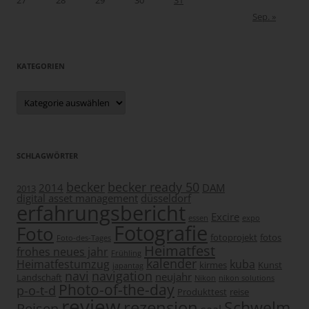
Sep. »
KATEGORIEN
Kategorien
SCHLAGWÖRTER
becker
becker ready 50
2014
DAM
2013
digital asset management
düsseldorf
erfahrungsbericht
Excire
essen
expo
Fotografie
Foto
fotoprojekt
fotos
Foto-des-Tages
Heimatfest
frohes neues jahr
Frühling
kalender
Heimatfestumzug
kuba
kirmes
Kunst
japantag
navi
navigation
neujahr
Landschaft
Nikon
nikon solutions
Photo-of-the-day
p-o-t-d
Produkttest
reise
review
rezension
Schwelm
Reisen