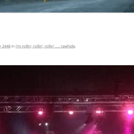
× 2448
in
I’m rollin‘, rollin‘, rollin‘ ….. rawhide
.