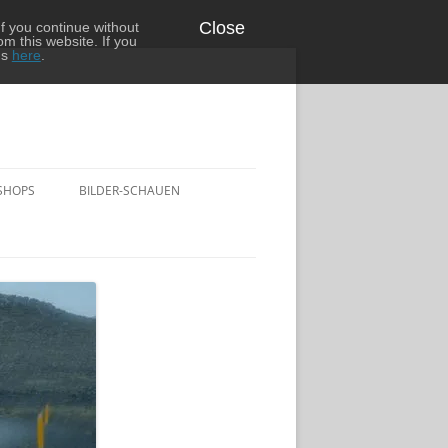
Close
f you continue without
om this website. If you
ns
here
.
SHOPS
BILDER-SCHAUEN