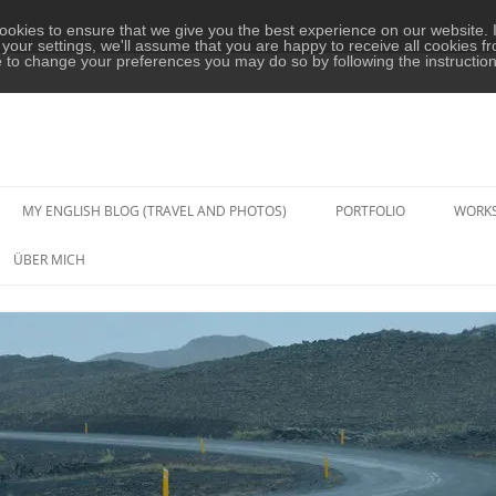
okies to ensure that we give you the best experience on our website. I
your settings, we'll assume that you are happy to receive all cookies fr
e to change your preferences you may do so by following the instructio
MY ENGLISH BLOG (TRAVEL AND PHOTOS)
PORTFOLIO
WORK
PAAR- UND HOCHZEITS-
ÜBER MICH
FOTOGRAFIE
PORTRAIT-FOTOGRAFIE
KONZERTE