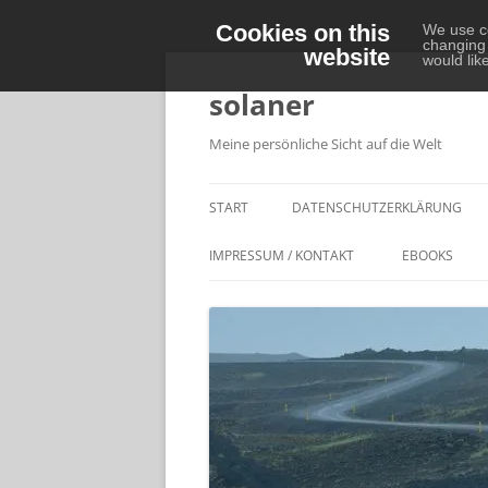
Cookies on this
We use co
changing 
website
Zum
would lik
Inhalt
springen
solaner
Meine persönliche Sicht auf die Welt
START
DATENSCHUTZERKLÄRUNG
IMPRESSUM / KONTAKT
EBOOKS