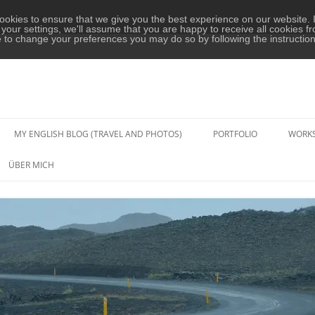
okies to ensure that we give you the best experience on our website. I
your settings, we'll assume that you are happy to receive all cookies fr
e to change your preferences you may do so by following the instructio
MY ENGLISH BLOG (TRAVEL AND PHOTOS)
PORTFOLIO
WORK
PAAR- UND HOCHZEITS-
ÜBER MICH
FOTOGRAFIE
PORTRAIT-FOTOGRAFIE
KONZERTE