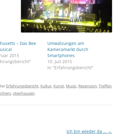
husetts – Das Bee
Umwälzungen am
usical
Kameramarkt durch
ruar 2015
Smartphones
ahrungsbericht"
10. Juli 2015
In "Erfahrungsbericht"
ter
Erfahrungsbericht
,
Kultur
,
Kunst
,
Music
,
Rezension
,
Treffen
others
,
oberhausen
.
Ich bin wieder da …
→