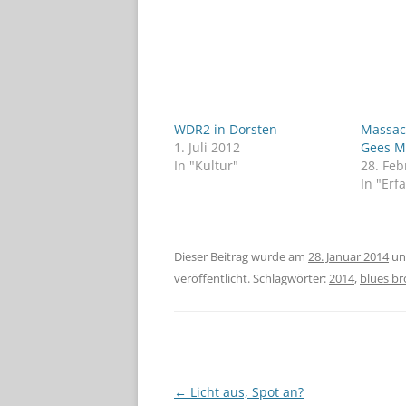
WDR2 in Dorsten
Massac
1. Juli 2012
Gees M
In "Kultur"
28. Feb
In "Erf
Dieser Beitrag wurde am
28. Januar 2014
un
veröffentlicht. Schlagwörter:
2014
,
blues br
Beitragsnavigation
←
Licht aus, Spot an?