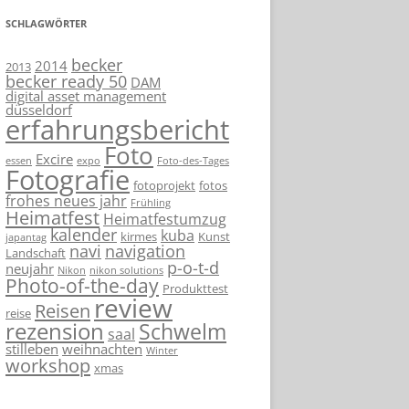
SCHLAGWÖRTER
becker
2014
2013
becker ready 50
DAM
digital asset management
düsseldorf
erfahrungsbericht
Foto
Excire
essen
expo
Foto-des-Tages
Fotografie
fotoprojekt
fotos
frohes neues jahr
Frühling
Heimatfest
Heimatfestumzug
kalender
kuba
kirmes
Kunst
japantag
navi
navigation
Landschaft
p-o-t-d
neujahr
Nikon
nikon solutions
Photo-of-the-day
Produkttest
review
Reisen
reise
rezension
Schwelm
saal
stilleben
weihnachten
Winter
workshop
xmas