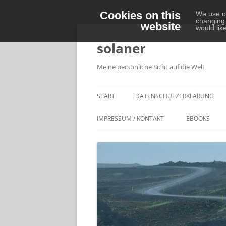
Cookies on this
We use co
changing 
website
Zum
would lik
Inhalt
springen
solaner
Meine persönliche Sicht auf die Welt
START
DATENSCHUTZERKLÄRUNG
IMPRESSUM / KONTAKT
EBOOKS