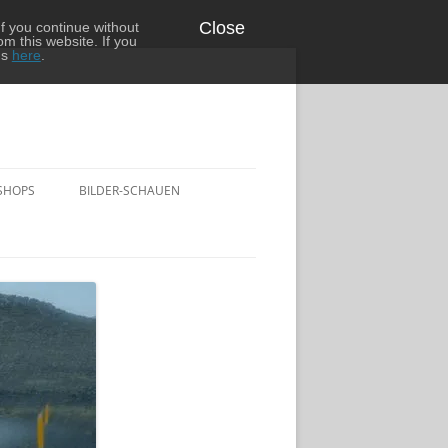
Close
f you continue without
om this website. If you
ns
here
.
SHOPS
BILDER-SCHAUEN