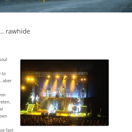
 ….. rawhide
Soul
 to
m, aber
von
reten,
al
aben
ie fast