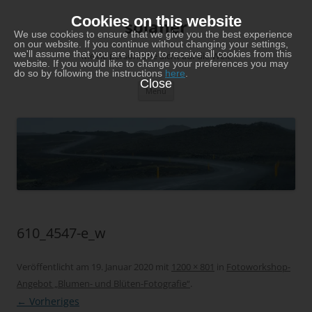
Zum
Inhalt
Cookies on this website
solaner
springen
We use cookies to ensure that we give you the best experience
on our website. If you continue without changing your settings,
we'll assume that you are happy to receive all cookies from this
Meine persönliche Sicht auf die Welt
website. If you would like to change your preferences you may
do so by following the instructions
here
.
Close
Menü
610_4547-e_w
Veröffentlicht am
19. Januar 2020
mit
1200 × 801
in
Fotoworkshop-
Angebot „Blumen- und Blüten-Fotografie“
.
← Vorheriges