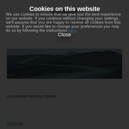
Zum
Inhalt
Cookies on this website
solaner
springen
We use cookies to ensure that we give you the best experience
on our website. If you continue without changing your settings,
we'll assume that you are happy to receive all cookies from this
Meine persönliche Sicht auf die Welt
website. If you would like to change your preferences you may
do so by following the instructions
here
.
Close
Menü
SCHLAGWORT-ARCHIV:
STRAND
Steine