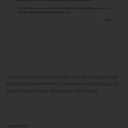
Dieser Beitrag wurde am
27. Juni 2012
unter
art
,
Fotografie
,
Kunst
,
Photo-of-the-day
veröffentlicht. Schlagwörter:
motivation
,
p-o-t-d
,
photo
,
Photo-of-the-day
,
photography
,
steine
,
strand
.
August 2026