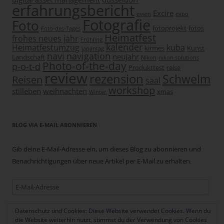
erfahrungsbericht
Excire
essen
expo
Fotografie
Foto
fotoprojekt
fotos
Foto-des-Tages
Heimatfest
frohes neues jahr
Frühling
kalender
Heimatfestumzug
kuba
kirmes
Kunst
japantag
navi
navigation
neujahr
Landschaft
Nikon
nikon solutions
Photo-of-the-day
p-o-t-d
Produkttest
reise
review
rezension
Schwelm
Reisen
saal
workshop
stilleben
weihnachten
xmas
Winter
BLOG VIA E-MAIL ABONNIEREN
Gib deine E-Mail-Adresse ein, um dieses Blog zu abonnieren und
Benachrichtigungen über neue Artikel per E-Mail zu erhalten.
E-
Mail-
Adresse
Datenschutz und Cookies: Diese Website verwendet Cookies. Wenn du
Abonnieren
die Website weiterhin nutzt, stimmst du der Verwendung von Cookies