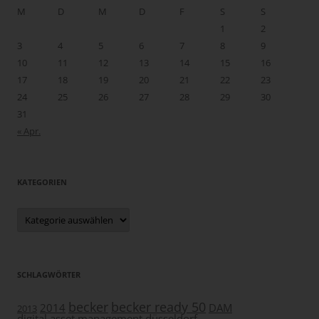
M
D
M
D
F
S
S
1
2
3
4
5
6
7
8
9
10
11
12
13
14
15
16
17
18
19
20
21
22
23
24
25
26
27
28
29
30
31
« Apr.
KATEGORIEN
Kategorien
SCHLAGWÖRTER
becker
becker ready 50
2014
DAM
2013
digital asset management
düsseldorf