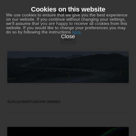
Zum
Inhalt
Cookies on this website
solaner
springen
We use cookies to ensure that we give you the best experience
on our website. If you continue without changing your settings,
we'll assume that you are happy to receive all cookies from this
Meine persönliche Sicht auf die Welt
website. If you would like to change your preferences you may
do so by following the instructions
here
.
Close
Menü
SCHLAGWORT-ARCHIV:
KIRMES