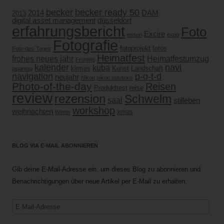
becker
becker ready 50
2014
DAM
2013
digital asset management
düsseldorf
erfahrungsbericht
Foto
Excire
essen
expo
Fotografie
fotoprojekt
fotos
Foto-des-Tages
Heimatfest
frohes neues jahr
Heimatfestumzug
Frühling
kalender
navi
kuba
kirmes
Kunst
Landschaft
japantag
navigation
p-o-t-d
neujahr
Nikon
nikon solutions
Photo-of-the-day
Reisen
Produkttest
reise
review
rezension
Schwelm
saal
stilleben
workshop
weihnachten
xmas
Winter
BLOG VIA E-MAIL ABONNIEREN
Gib deine E-Mail-Adresse ein, um dieses Blog zu abonnieren und
Benachrichtigungen über neue Artikel per E-Mail zu erhalten.
E-
Mail-