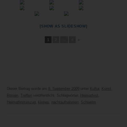
[SHOW AS SLIDESHOW]
1
2
...
4
►
Dieser Beitrag wurde am
8. September 2009
unter
Kultur
,
Kunst
,
Reisen
,
Treffen
veröffentlicht. Schlagwörter:
Heimatfest
,
Heimatfestumzug
,
kirmes
,
nachtaufnahmen
,
Schwelm
.