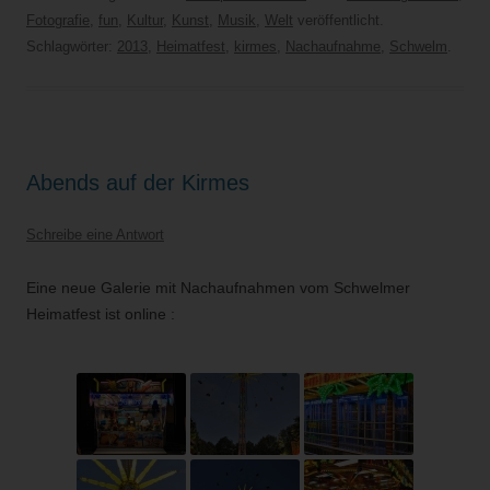
Fotografie
,
fun
,
Kultur
,
Kunst
,
Musik
,
Welt
veröffentlicht.
Schlagwörter:
2013
,
Heimatfest
,
kirmes
,
Nachaufnahme
,
Schwelm
.
Abends auf der Kirmes
Schreibe eine Antwort
Eine neue Galerie mit Nachaufnahmen vom Schwelmer
Heimatfest ist online :