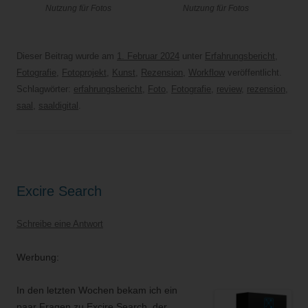
Nutzung für Fotos
Nutzung für Fotos
Dieser Beitrag wurde am
1. Februar 2024
unter
Erfahrungsbericht
,
Fotografie
,
Fotoprojekt
,
Kunst
,
Rezension
,
Workflow
veröffentlicht.
Schlagwörter:
erfahrungsbericht
,
Foto
,
Fotografie
,
review
,
rezension
,
saal
,
saaldigital
.
Excire Search
Schreibe eine Antwort
Werbung:
In den letzten Wochen bekam ich ein
paar Fragen zu Excire Search, der