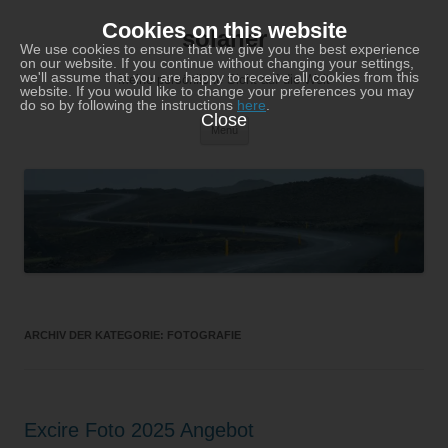
Zum
Inhalt
Cookies on this website
solaner
springen
We use cookies to ensure that we give you the best experience
on our website. If you continue without changing your settings,
we'll assume that you are happy to receive all cookies from this
Meine persönliche Sicht auf die Welt
website. If you would like to change your preferences you may
do so by following the instructions
here
.
Close
Menü
ARCHIV DER KATEGORIE:
FOTOGRAFIE
Excire Foto 2025 Angebot