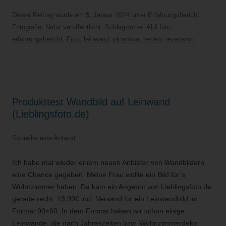
Dieser Beitrag wurde am
5. Januar 2024
unter
Erfahrungsbericht
,
Fotografie
,
Natur
veröffentlicht. Schlagwörter:
Aldi foto
,
erfahrungsbericht
,
Foto
,
leinwand
,
picanova
,
review
,
rezension
.
Produkttest Wandbild auf Leinwand
(Lieblingsfoto.de)
Schreibe eine Antwort
Ich habe mal wieder einem neuen Anbieter von Wandbildern
eine Chance gegeben. Meine Frau wollte ein Bild für’s
Wohnzimmer haben. Da kam ein Angebot von Lieblingsfoto.de
gerade recht. 13,99€ incl. Versand für ein Leinwandbild im
Format 90×60. In dem Format haben wir schon einige
Leinwände, die nach Jahreszeiten bzw. Wohnzimmerdeko