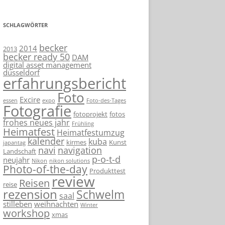
SCHLAGWÖRTER
becker
2014
2013
becker ready 50
DAM
digital asset management
düsseldorf
erfahrungsbericht
Foto
Excire
essen
expo
Foto-des-Tages
Fotografie
fotoprojekt
fotos
frohes neues jahr
Frühling
Heimatfest
Heimatfestumzug
kalender
kuba
kirmes
Kunst
japantag
navi
navigation
Landschaft
p-o-t-d
neujahr
Nikon
nikon solutions
Photo-of-the-day
Produkttest
review
Reisen
reise
rezension
Schwelm
saal
stilleben
weihnachten
Winter
workshop
xmas