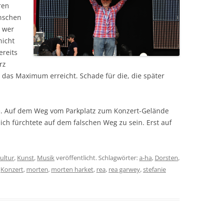
ren
enschen
s wer
nicht
reits
rz
das Maximum erreicht. Schade für die, die später
se. Auf dem Weg vom Parkplatz zum Konzert-Gelände
 ich fürchtete auf dem falschen Weg zu sein. Erst auf
ultur
,
Kunst
,
Musik
veröffentlicht. Schlagwörter:
a-ha
,
Dorsten
,
,
Konzert
,
morten
,
morten harket
,
rea
,
rea garwey
,
stefanie