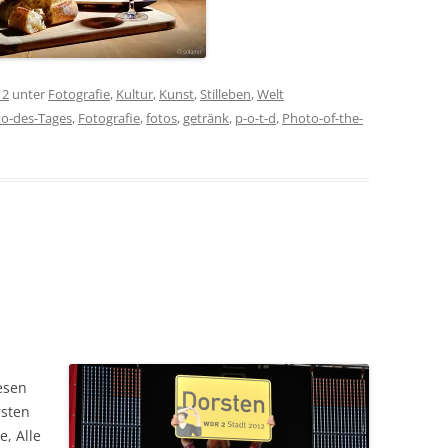
12
unter
Fotografie
,
Kultur
,
Kunst
,
Stilleben
,
Welt
to-des-Tages
,
Fotografie
,
fotos
,
getränk
,
p-o-t-d
,
Photo-of-the-
esen
rsten
, Alle