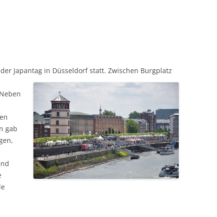
der Japantag in Düsseldorf statt. Zwischen Burgplatz
 Neben
hen
n gab
gen,
und
e
le