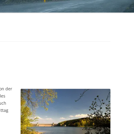
von der
des
nuch
ttag