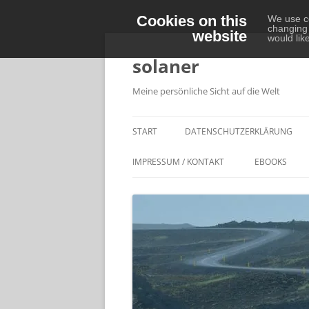
Cookies on this
We use co
changing 
website
Zum
would lik
Inhalt
springen
solaner
Meine persönliche Sicht auf die Welt
START
DATENSCHUTZERKLÄRUNG
IMPRESSUM / KONTAKT
EBOOKS