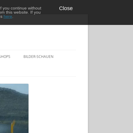
Close
f you continue without
om this website. If you
ns
here
.
SHOPS
BILDER-SCHAUEN