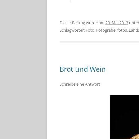
Dieser Beitrag wurde am
20. Mai 2013
unte
Schlagwörter:
Foto
,
Fotografie
,
fotos
,
Lands
Brot und Wein
Schreibe eine Antwort