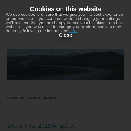
Zum
Inhalt
Cookies on this website
solaner
springen
We use cookies to ensure that we give you the best experience
on our website. If you continue without changing your settings,
we'll assume that you are happy to receive all cookies from this
Meine persönliche Sicht auf die Welt
website. If you would like to change your preferences you may
do so by following the instructions
here
.
Close
Menü
SCHLAGWORT-ARCHIV:
REVIEW
Excire Foto 2025 Angebot