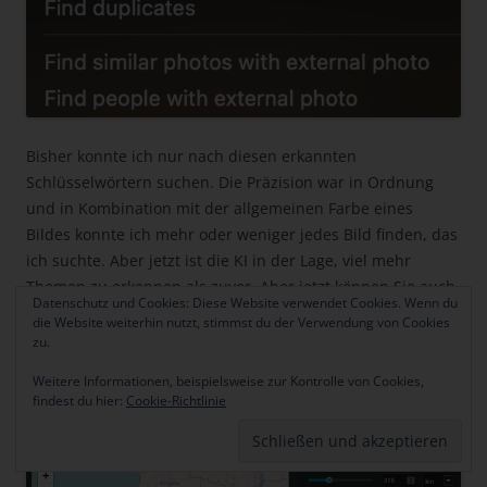
Bisher konnte ich nur nach diesen erkannten
Schlüsselwörtern suchen. Die Präzision war in Ordnung
und in Kombination mit der allgemeinen Farbe eines
Bildes konnte ich mehr oder weniger jedes Bild finden, das
ich suchte. Aber jetzt ist die KI in der Lage, viel mehr
Themen zu erkennen als zuvor. Aber jetzt können Sie auch
Datenschutz und Cookies: Diese Website verwendet Cookies. Wenn du
nach Personen, Gesichtern und schließlich nach GPS
die Website weiterhin nutzt, stimmst du der Verwendung von Cookies
suchen. Besonders wichtig ist mir die GPS-Fähigkeit.
zu.
Weitere Informationen, beispielsweise zur Kontrolle von Cookies,
findest du hier:
Cookie-Richtlinie