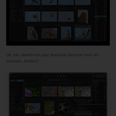
OK, toll, obwohl ein paar Bussarde darunter sind. Als
nächstes „Kolibris“