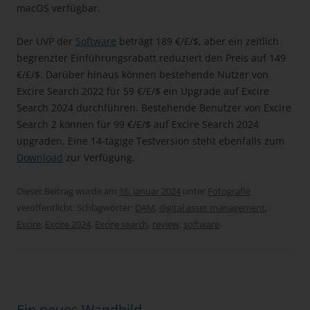
macOS verfügbar.
Der UVP der
Software
beträgt 189 €/£/$, aber ein zeitlich
begrenzter Einführungsrabatt reduziert den Preis auf 149
€/£/$. Darüber hinaus können bestehende Nutzer von
Excire Search 2022 für 59 €/£/$ ein Upgrade auf Excire
Search 2024 durchführen. Bestehende Benutzer von Excire
Search 2 können für 99 €/£/$ auf Excire Search 2024
upgraden. Eine 14-tägige Testversion steht ebenfalls zum
Download
zur Verfügung.
Dieser Beitrag wurde am
16. Januar 2024
unter
Fotografie
veröffentlicht. Schlagwörter:
DAM
,
digital asset management
,
Excire
,
Excire 2024
,
Excire search
,
review
,
software
.
Ein neues Wandbild