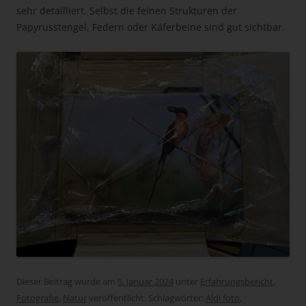
sehr detailliert. Selbst die feinen Strukturen der
Papyrusstengel, Federn oder Käferbeine sind gut sichtbar.
Dieser Beitrag wurde am
5. Januar 2024
unter
Erfahrungsbericht
,
Fotografie
,
Natur
veröffentlicht. Schlagwörter:
Aldi foto
,