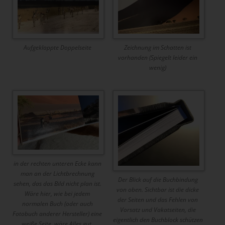
Aufgeklappte Doppelseite
Zeichnung im Schatten ist
vorhanden (Spiegelt leider ein
wenig)
in der rechten unteren Ecke kann
man an der Lichtbrechnung
Der Blick auf die Buchbindung
sehen, das das Bild nicht plan ist.
von oben. Sichtbar ist die dicke
Wäre hier, wie bei jedem
der Seiten und das Fehlen von
normalen Buch (oder auch
Vorsatz und Vakatseiten, die
Fotobuch anderer Hersteller) eine
eigentlich den Buchblock schützen
weiße Seite, wäre Alles gut.