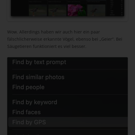
Wow. Allerdings haben wir auch hier ein paar
fälschlicherweise erkannte Vögel, ebenso bei „Geier“. Bei
Säugetieren funktioniert es viel besser.