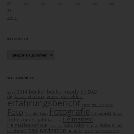
24
25
26
27
28
29
30
31
« Apr.
KATEGORIEN
Kategorien
SCHLAGWÖRTER
becker
becker ready 50
2014
DAM
2013
digital asset management
düsseldorf
erfahrungsbericht
Excire
essen
expo
Fotografie
Foto
fotoprojekt
fotos
Foto-des-Tages
Heimatfest
frohes neues jahr
Frühling
kalender
Heimatfestumzug
kuba
kirmes
Kunst
japantag
navi
navigation
neujahr
Landschaft
Nikon
nikon solutions