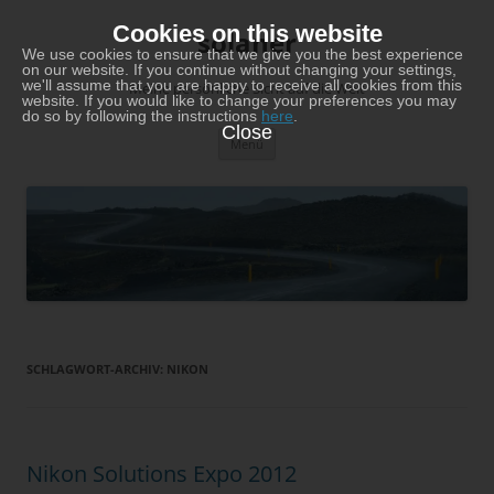
Zum
Inhalt
Cookies on this website
solaner
springen
We use cookies to ensure that we give you the best experience
on our website. If you continue without changing your settings,
we'll assume that you are happy to receive all cookies from this
Meine persönliche Sicht auf die Welt
website. If you would like to change your preferences you may
do so by following the instructions
here
.
Close
Menü
SCHLAGWORT-ARCHIV:
NIKON
Nikon Solutions Expo 2012