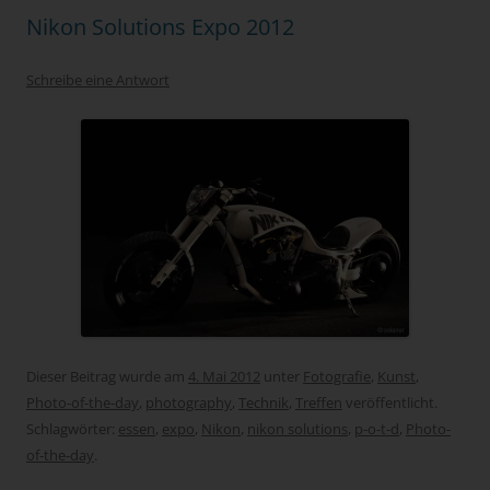
Nikon Solutions Expo 2012
Schreibe eine Antwort
Dieser Beitrag wurde am
4. Mai 2012
unter
Fotografie
,
Kunst
,
Photo-of-the-day
,
photography
,
Technik
,
Treffen
veröffentlicht.
Schlagwörter:
essen
,
expo
,
Nikon
,
nikon solutions
,
p-o-t-d
,
Photo-
of-the-day
.