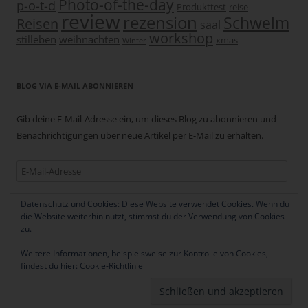
Photo-of-the-day
p-o-t-d
Produkttest
reise
review
rezension
Schwelm
Reisen
saal
workshop
stilleben
weihnachten
xmas
Winter
BLOG VIA E-MAIL ABONNIEREN
Gib deine E-Mail-Adresse ein, um dieses Blog zu abonnieren und
Benachrichtigungen über neue Artikel per E-Mail zu erhalten.
E-
Mail-
Adresse
Datenschutz und Cookies: Diese Website verwendet Cookies. Wenn du
Abonnieren
die Website weiterhin nutzt, stimmst du der Verwendung von Cookies
zu.
Weitere Informationen, beispielsweise zur Kontrolle von Cookies,
findest du hier:
Cookie-Richtlinie
Datenschutzerklärung
Stolz präsentiert von WordPress