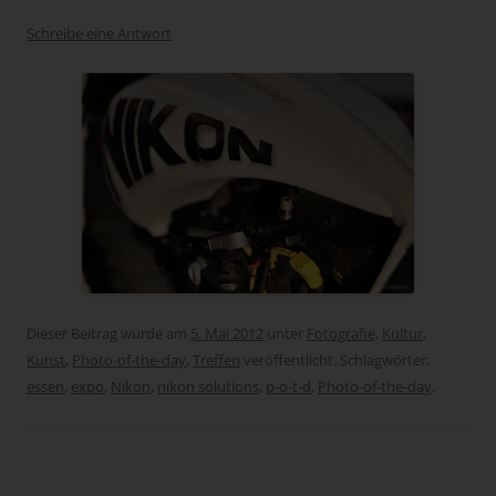
Schreibe eine Antwort
Dieser Beitrag wurde am
5. Mai 2012
unter
Fotografie
,
Kultur
,
Kunst
,
Photo-of-the-day
,
Treffen
veröffentlicht. Schlagwörter:
essen
,
expo
,
Nikon
,
nikon solutions
,
p-o-t-d
,
Photo-of-the-day
.