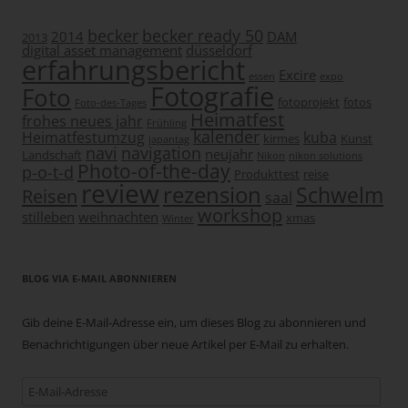
becker
becker ready 50
2014
DAM
2013
digital asset management
düsseldorf
erfahrungsbericht
Excire
essen
expo
Fotografie
Foto
fotoprojekt
fotos
Foto-des-Tages
Heimatfest
frohes neues jahr
Frühling
kalender
Heimatfestumzug
kuba
kirmes
Kunst
japantag
navi
navigation
neujahr
Landschaft
Nikon
nikon solutions
Photo-of-the-day
p-o-t-d
Produkttest
reise
review
rezension
Schwelm
Reisen
saal
workshop
stilleben
weihnachten
xmas
Winter
BLOG VIA E-MAIL ABONNIEREN
Gib deine E-Mail-Adresse ein, um dieses Blog zu abonnieren und
Benachrichtigungen über neue Artikel per E-Mail zu erhalten.
E-