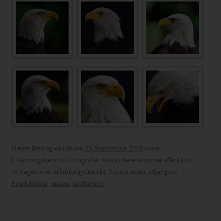
Dieser Beitrag wurde am
23. September 2018
unter
Erfahrungsbericht
,
Fotografie
,
Natur
,
Rezension
veröffentlicht.
Schlagwörter:
erfahrungsbericht
,
fotosommer
,
Olympus
,
Produkttest
,
review
,
testbericht
.