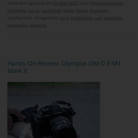
Dieser Beitrag wurde am
25. März 2023
unter
Erfahrungsbericht
,
Fotografie
,
Kunst
,
Landschaft
,
Natur
,
Reisen
,
Rezension
veröffentlicht. Schlagwörter:
acryl
,
Produkttest
,
saal
,
saaldigital
,
testbericht
,
wandbild
.
Hands-On Review: Olympus OM-D E-M1
Mark II