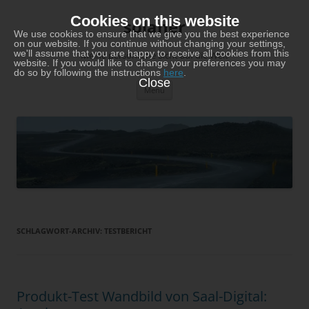
Zum
Inhalt
Cookies on this website
solaner
springen
We use cookies to ensure that we give you the best experience
on our website. If you continue without changing your settings,
we'll assume that you are happy to receive all cookies from this
Meine persönliche Sicht auf die Welt
website. If you would like to change your preferences you may
do so by following the instructions
here
.
Close
Menü
SCHLAGWORT-ARCHIV:
TESTBERICHT
Produkt-Test Wandbild von Saal-Digital: