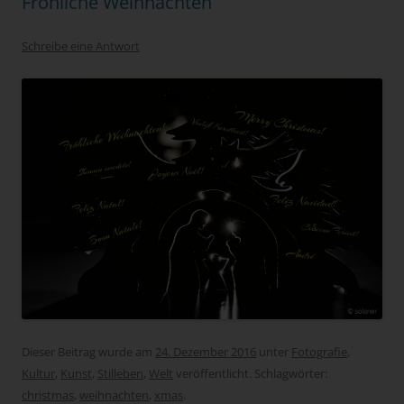
Fröhliche Weihnachten
Schreibe eine Antwort
Dieser Beitrag wurde am
24. Dezember 2016
unter
Fotografie
,
Kultur
,
Kunst
,
Stilleben
,
Welt
veröffentlicht. Schlagwörter:
christmas
,
weihnachten
,
xmas
.