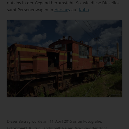
nutzlos in der Gegend herumsteht. So, wie diese Diesellok
samt Personenwagen in
Hershey
auf
Kuba
.
Dieser Beitrag wurde am
11. April 2015
unter
Fotografie
,
Fotoprojekt
,
Kultur
,
Landschaft
,
Reisen
,
Welt
veröffentlicht.