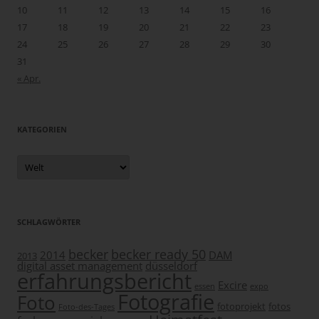
10
11
12
13
14
15
16
17
18
19
20
21
22
23
24
25
26
27
28
29
30
31
« Apr.
KATEGORIEN
Kategorien
SCHLAGWÖRTER
becker
becker ready 50
2014
DAM
2013
digital asset management
düsseldorf
erfahrungsbericht
Excire
essen
expo
Fotografie
Foto
fotoprojekt
fotos
Foto-des-Tages