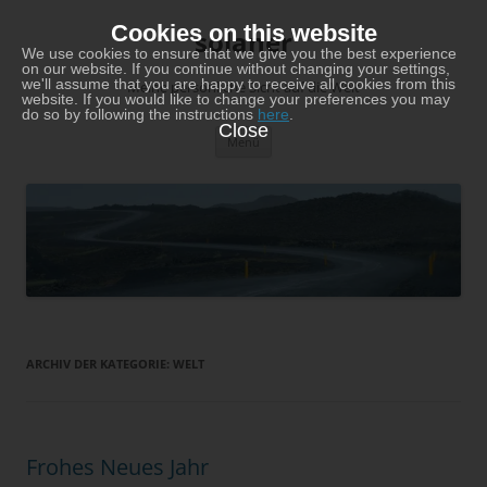
Zum
Inhalt
Cookies on this website
solaner
springen
We use cookies to ensure that we give you the best experience
on our website. If you continue without changing your settings,
we'll assume that you are happy to receive all cookies from this
Meine persönliche Sicht auf die Welt
website. If you would like to change your preferences you may
do so by following the instructions
here
.
Close
Menü
ARCHIV DER KATEGORIE:
WELT
Frohes Neues Jahr