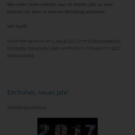
Wer mehr lesen möchte, was im letzten Jahr so alles
passiert ist, kann in meinen Reiseblog wechseln.
Viel Spaß!
Dieser Beitrag wurde am
1. Januar 2017
unter
Erfahrungsbericht
,
Fotografie
,
Fotoprojekt
,
Welt
veröffentlicht. Schlagwörter:
2017
,
Jahresrückblick
.
Ein frohes, neues Jahr!
Schreibe eine Antwort