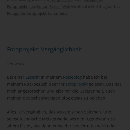
Fotoprojekt
,
fun
,
Kultur
,
Reisen
,
Welt
veröffentlicht. Schlagwörter:
Fotografie
,
fotoprojekt
,
kuba
,
reise
.
Fotoprojekt: Vergänglichkeit
1 Antwort
Bei einer
Leserin
in meinem
Reiseblog
habe ich bei
meinem Rückbesuch über ihr
Fotoprojekt
gelesen. Das hat
mich angesprochen und gibt mir die Gelegenheit, auch
meinen deutschsprachigen Blog etwas zu beleben.
Alles ist Vergänglich, das wusste schon Salomon. Und,
selbst technische Meisterwerke werden irgendwann zu
‚altem Eisen‘, das dann entweder verschrottet wird oder