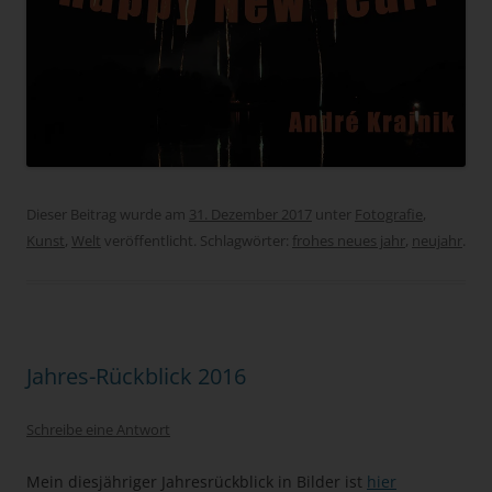
Dieser Beitrag wurde am
31. Dezember 2017
unter
Fotografie
,
Kunst
,
Welt
veröffentlicht. Schlagwörter:
frohes neues jahr
,
neujahr
.
Jahres-Rückblick 2016
Schreibe eine Antwort
Mein diesjähriger Jahresrückblick in Bilder ist
hier