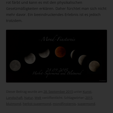
rot färbt und kann es mit den physikalischen
Gesetzmäßigkeiten erklären. Daher fürchtet man sich nicht
mehr davor. Ein beeindruckendes Erlebnis ist es jedoch
trotzdem.
Dieser Beitrag wurde am
28. September 2015
unter
Kunst
,
Landschaft
,
Natur
,
Welt
veröffentlicht. Schlagwörter:
2015
,
blutmond
,
herbst-supermond
,
mondfinsternis
,
supermond
.