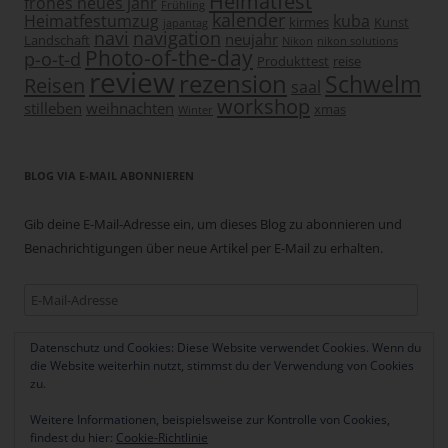
Heimatfest
frohes neues jahr
Frühling
kalender
Heimatfestumzug
kuba
kirmes
Kunst
japantag
navi
navigation
neujahr
Landschaft
Nikon
nikon solutions
Photo-of-the-day
p-o-t-d
Produkttest
reise
review
rezension
Schwelm
Reisen
saal
workshop
stilleben
weihnachten
xmas
Winter
BLOG VIA E-MAIL ABONNIEREN
Gib deine E-Mail-Adresse ein, um dieses Blog zu abonnieren und
Benachrichtigungen über neue Artikel per E-Mail zu erhalten.
E-
Mail-
Adresse
Datenschutz und Cookies: Diese Website verwendet Cookies. Wenn du
Abonnieren
die Website weiterhin nutzt, stimmst du der Verwendung von Cookies
zu.
Weitere Informationen, beispielsweise zur Kontrolle von Cookies,
findest du hier:
Cookie-Richtlinie