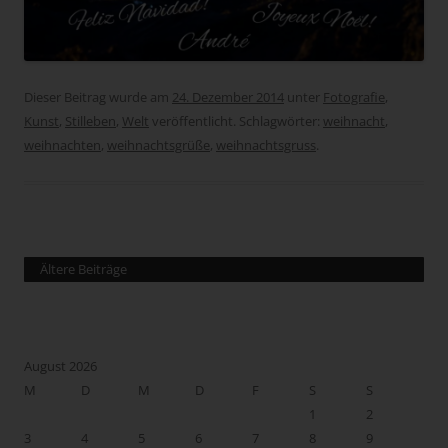
Dieser Beitrag wurde am
24. Dezember 2014
unter
Fotografie
,
Kunst
,
Stilleben
,
Welt
veröffentlicht. Schlagwörter:
weihnacht
,
weihnachten
,
weihnachtsgrüße
,
weihnachtsgruss
.
Ältere Beiträge
August 2026
M
D
M
D
F
S
S
1
2
3
4
5
6
7
8
9