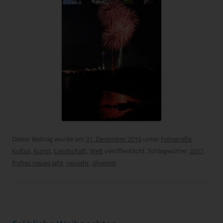
Dieser Beitrag wurde am
31. Dezember 2016
unter
Fotografie
,
Kultur
,
Kunst
,
Landschaft
,
Welt
veröffentlicht. Schlagwörter:
2017
,
frohes neues jahr
,
neujahr
,
silvester
.